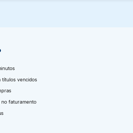
?
minutos
 títulos vencidos
mpras
o no faturamento
us